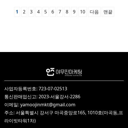
1
2
3
4
5
6
7
8
9
10
다음
맨끝
사업자등록번호: 723-07-02513
통신판매업신고: 2023-서울강서-2286
이메일: yamoojinmkt@gmail.com
주소: 서울특별시 강서구 마곡중앙로165, 1010호(마곡동,프
라이빗타워1차)