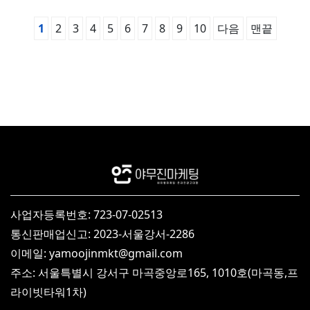
1
2
3
4
5
6
7
8
9
10
다음
맨끝
사업자등록번호: 723-07-02513
통신판매업신고: 2023-서울강서-2286
이메일: yamoojinmkt@gmail.com
주소: 서울특별시 강서구 마곡중앙로165, 1010호(마곡동,프
라이빗타워1차)