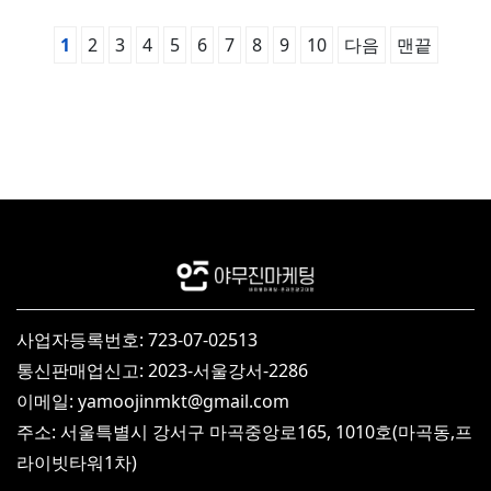
1
2
3
4
5
6
7
8
9
10
다음
맨끝
사업자등록번호: 723-07-02513
통신판매업신고: 2023-서울강서-2286
이메일: yamoojinmkt@gmail.com
주소: 서울특별시 강서구 마곡중앙로165, 1010호(마곡동,프
라이빗타워1차)