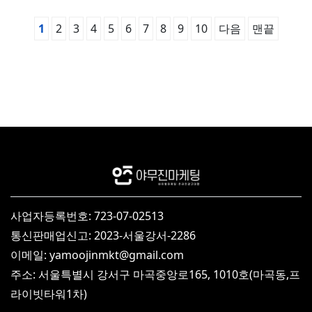
1
2
3
4
5
6
7
8
9
10
다음
맨끝
사업자등록번호: 723-07-02513
통신판매업신고: 2023-서울강서-2286
이메일: yamoojinmkt@gmail.com
주소: 서울특별시 강서구 마곡중앙로165, 1010호(마곡동,프
라이빗타워1차)