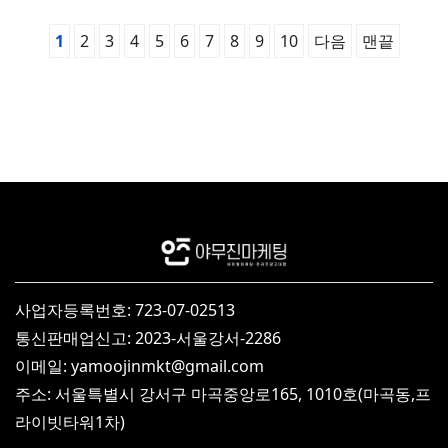
1
2
3
4
5
6
7
8
9
10
다음
맨끝
사업자등록번호: 723-07-02513
통신판매업신고: 2023-서울강서-2286
이메일: yamoojinmkt@gmail.com
주소: 서울특별시 강서구 마곡중앙로165, 1010호(마곡동,프
라이빗타워1차)