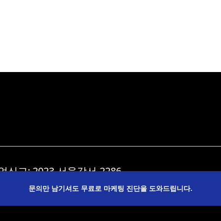
신고: 2023-서울강서-2286
 서울특별시 강서구 마곡중앙로165, 1010호(마곡
문의만 남기셔도 무료로 마케팅 진단을 도와드립니다.