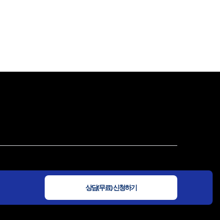
동,프라이빗타워1차)
상담(무료) 신청하기